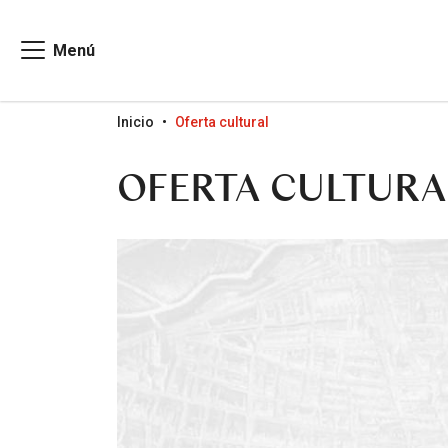
Menú
Go to menu
Go to content
Go to search
Inicio
Oferta cultural
OFERTA CULTURA