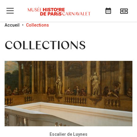
Go to menu
Go to content
Go to search
Accueil
Collections
COLLECTIONS
Escalier de Luynes