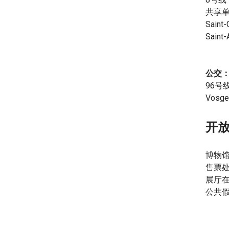
共享
Saint
Saint
公交
96号线（
Vosg
开
博物馆
售票处
展厅在
公共假