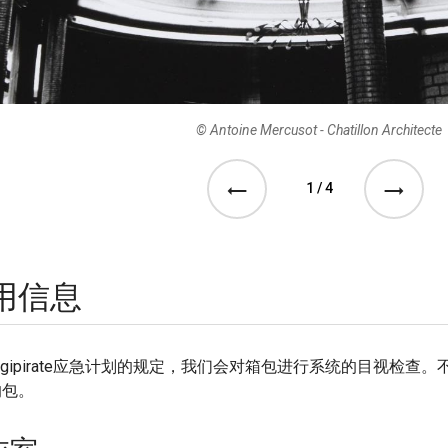
© Antoine Mercusot - Chatillon Architecte
© Antoine Mercusot - Chatillon Architecte
© Antoine Mercusot - Chatillon Architecte
© Jean-Baptiste Gurliat - Mairie de Paris
1 / 4
See the previous photo
See the nex
用信息
igipirate应急计划的规定，我们会对箱包进行系统的目视检
的包。