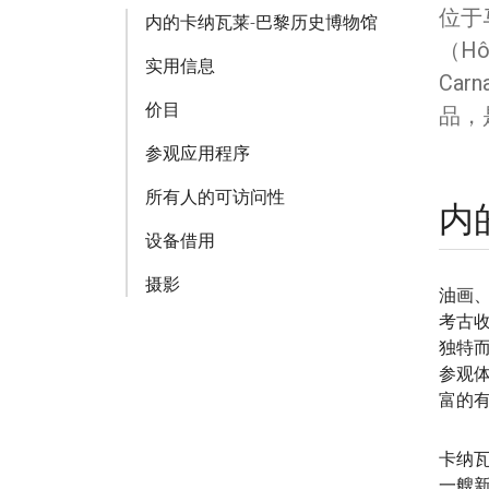
位于马
内的卡纳瓦莱-巴黎历史博物馆
（Hô
实用信息
Car
价目
品，
参观应用程序
所有人的可访问性
内
设备借用
摄影
油画
考古收
独特
参观
富的
卡纳
一艘