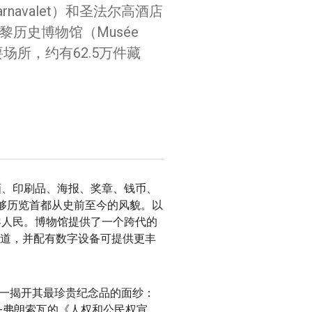
rnavalet）和圣法尔高酒店
纳瓦莱-巴黎历史博物馆（Musée
史的重要场所，约有62.5万件藏
画、印刷品、海报、奖章、钱币、
能够历览首都从史前至今的风貌。以
黎人民。博物馆提供了一个跨代的
通道，并配有数字设备可提供更丰
一一揭开其最珍贵纪念品的面纱：
-弗朗索瓦的《人权和公民权宣