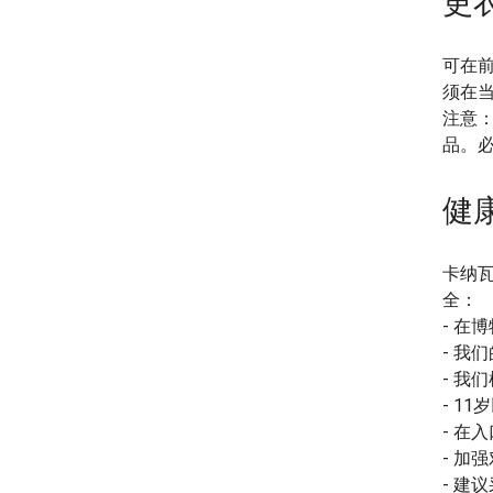
更
可在前
须在
注意
品。
健
卡纳
全：
- 在
- 我
- 我
- 1
- 在
- 加
- 建