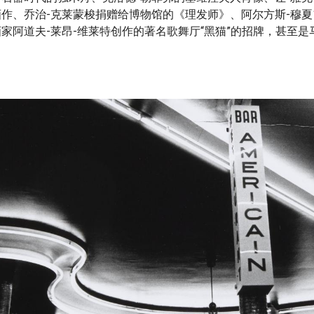
作、乔治-克莱蒙梭捐赠给博物馆的《理发师》、阿尔方斯-穆夏
家阿道夫-莱昂-维莱特创作的著名歌舞厅“黑猫”的招牌，甚至是