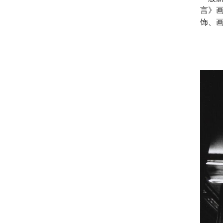
言》画
饰、画