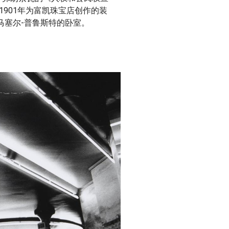
1901年为富凯珠宝店创作的装
马塞尔-普鲁斯特的卧室。