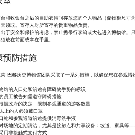
衣室
台和收银台之后的自助衣帽间存放您的个人物品（储物柜尺寸为40
当天领取。寄存人对所寄存的贵重物品负责。
：出于安全和保护的考虑，禁止携带行李箱或大包进入博物馆。
必须放在前面或拿在手里。
康预防措施
瓦莱-巴黎历史博物馆团队采取了一系列措施，以确保您在参观博
博物馆的入口处和沿途有障碍物手势的标识
们的员工被告知需遵守障碍措施
们根据政府的决定，限制参观通道的游客数量
1岁以上的人必须戴口罩
入口处和参观通道沿途提供消毒洗手液
强对场地的定期清洁，尤其是接触点和共享设备：坡道、家具等……
议采用非接触式支付方式