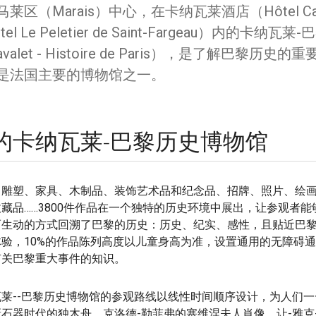
莱区（Marais）中心，在卡纳瓦莱酒店（Hôtel Ca
tel Le Peletier de Saint-Fargeau）内的卡
navalet - Histoire de Paris），是了解巴黎历
是法国主要的博物馆之一。
的卡纳瓦莱-巴黎历史博物馆
、雕塑、家具、木制品、装饰艺术品和纪念品、招牌、照片、绘
藏品……3800件作品在一个独特的历史环境中展出，让参观者
而生动的方式回溯了巴黎的历史：历史、纪实、感性，且贴近巴
体验，10%的作品陈列高度以儿童身高为准，设置通用的无障碍
有关巴黎重大事件的知识。
瓦莱--巴黎历史博物馆的参观路线以线性时间顺序设计，为人们
新石器时代的独木舟、克洛德-勒菲弗的塞维涅夫人肖像、让-雅克