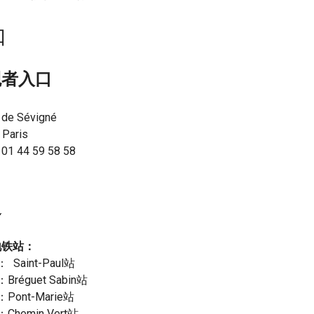
口
观者入口
e de Sévigné
 Paris
 44 59 58 58
通
地铁站：
 Saint-Paul站
Bréguet Sabin站
Pont-Marie站
Chemin Vert站