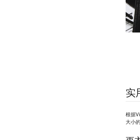
实
根据V
大小