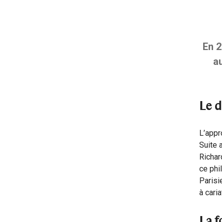
En 2
a
Le d
L’appr
Suite 
Richar
ce phi
Parisi
à cari
La f