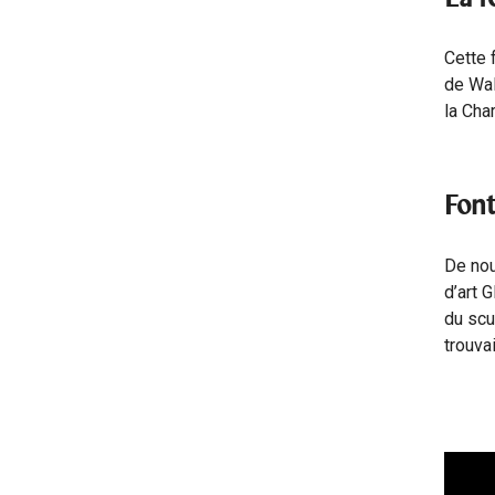
Cette 
de Wal
la Cha
Font
De nou
d’art 
du scu
trouva