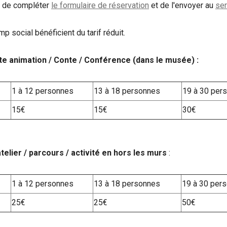
i de compléter
le formulaire de réservation
et de l'envoyer au
ser
 social bénéficient du tarif réduit.
site animation / Conte / Conférence (dans le musée) :
1 à 12 personnes
13 à 18 personnes
19 à 30 per
15€
15€
30€
 atelier / parcours / activité en hors les murs
:
1 à 12 personnes
13 à 18 personnes
19 à 30 per
25€
25€
50€