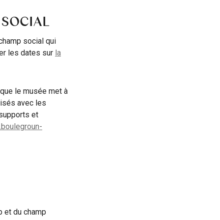
 SOCIAL
champ social qui
er les dates sur
la
 que le musée met à
nisés avec les
supports et
boulegroun-
ap et du champ