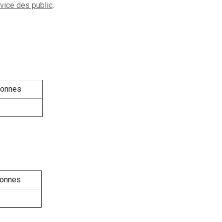
vice des public
.
sonnes
sonnes