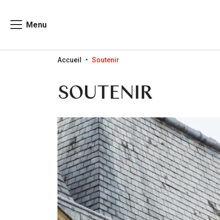
Menu
Go to menu
Go to content
Go to search
Accueil
Soutenir
SOUTENIR