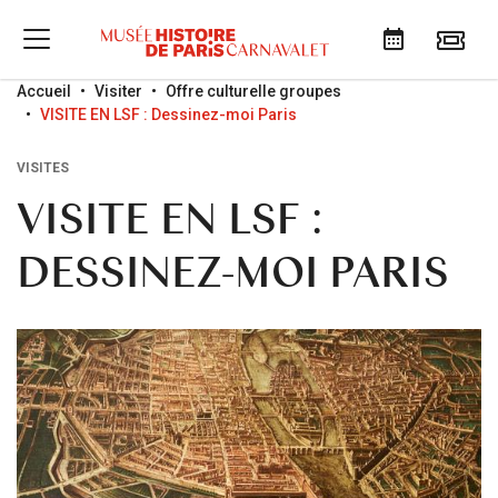
Go to menu
Go to content
Go to search
Accueil
Visiter
Offre culturelle groupes
VISITE EN LSF : Dessinez-moi Paris
VISITES
VISITE EN LSF :
DESSINEZ-MOI PARIS