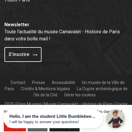
Newsletter
Toute l'actualité du musée Carnavalet - Histoire de Paris
dans votre boîte mail !
S'inscrire
Contact
Presse
Accessibilité
Un musée de la Ville de
Paris
Crédits & Mentions légales
La Crypte archéologique de
l'ile de la Cité
Gérer les cookies
2026 | Paris Musées | Musée Carnavalet – Histoire de Paris | Crypte
archéologique de l’île de la Cité
Nous collectons et traitons vos informations personnelles dans le but
suivant :
system, tracking
.
Accepter
Refuser
En savoir plus