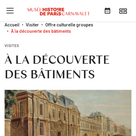
Go to menu
Go to content
Go to search
Accueil
Visiter
Offre culturelle groupes
À la découverte des bâtiments
VISITES
À LA DÉCOUVERTE
DES BÂTIMENTS