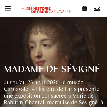
CONTENTS OF LATEST NEWS 
Go to menu
Go to content
Go to search
MADAME DE SÉVIGNÉ
Jusqu'au 23 août 2026, le musée
Carnavalet – Histoire de Paris présente
une exposition consacrée à Marie de
Rabutin-Chantal, marquise de Sévigné, à