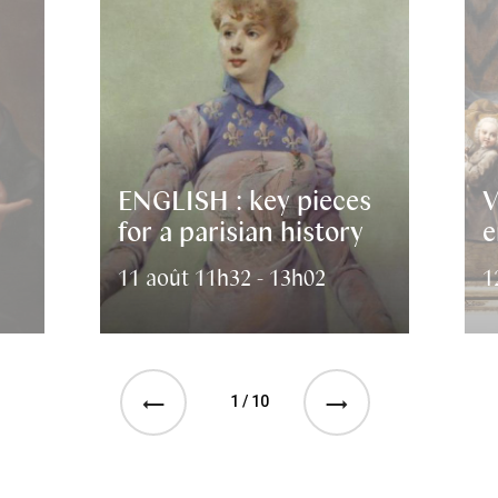
ENGLISH : key pieces
V
for a parisian history
e
11 août 11h32 - 13h02
1
1 / 10
See the previous event
See the next event