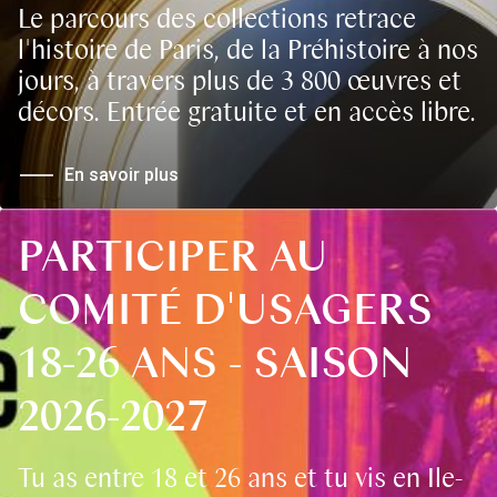
Le parcours des collections retrace
l'histoire de Paris, de la Préhistoire à nos
jours, à travers plus de 3 800 œuvres et
décors. Entrée gratuite et en accès libre.
En savoir plus
PARTICIPER AU
COMITÉ D'USAGERS
18-26 ANS - SAISON
2026-2027
Tu as entre 18 et 26 ans et tu vis en Ile-