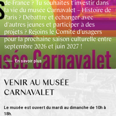
de-France ? Tu souhaites t'investir dans
la vie du musée Carnavalet – Histoire de
Paris ? Débattre et échanger avec
d'autres jeunes et participer à des
projets ? Rejoins le Comité d’usagers
pour la prochaine saison culturelle entre
septembre 2026 et juin 2027 !
En savoir plus
VENIR AU MUSÉE
CARNAVALET
Le musée est ouvert du mardi au dimanche de 10h à
18h.