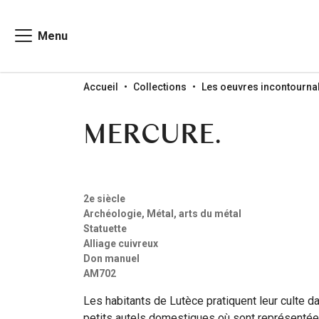
Menu
Go to menu
Go to content
Go to search
Accueil
Collections
Les oeuvres incontourna
MERCURE.
2e siècle
Archéologie, Métal, arts du métal
Statuette
Alliage cuivreux
Don manuel
AM702
Les habitants de Lutèce pratiquent leur culte 
petits autels domestiques où sont représentée