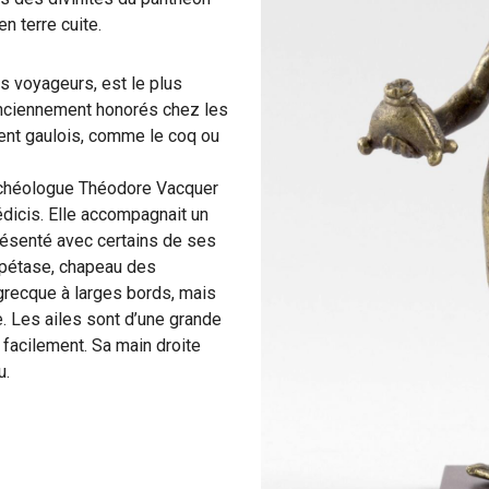
n terre cuite.
s voyageurs, est le plus
 anciennement honorés chez les
ent gaulois, comme le coq ou
archéologue Théodore Vacquer
édicis. Elle accompagnait un
résenté avec certains de ses
e pétase, chapeau des
 grecque à larges bords, mais
e. Les ailes sont d’une grande
 facilement. Sa main droite
u.