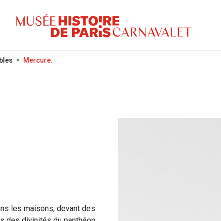
bles
Mercure.
dans les maisons, devant des
s des divinités du panthéon