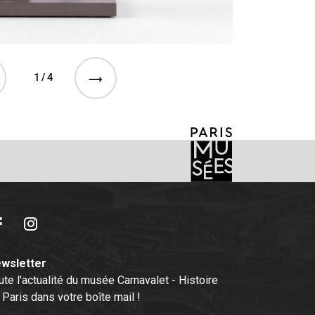
1 / 4
e previous event
See the next event
acebook
Instagram
wsletter
ute l'actualité du musée Carnavalet - Histoire
 Paris dans votre boîte mail !