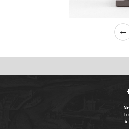
See th
F
Ne
To
de