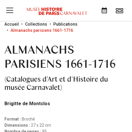
Go to menu
Go to content
Go to search
Accueil
Collections
Publications
Almanachs parisiens 1661-1716
ALMANACHS
PARISIENS 1661-1716
(Catalogues d'Art et d'Histoire du
musée Carnavalet)
Brigitte de Montclos
Format :
Broché
Dimensions :
27 x 22 cm
Nombre de pages :
95