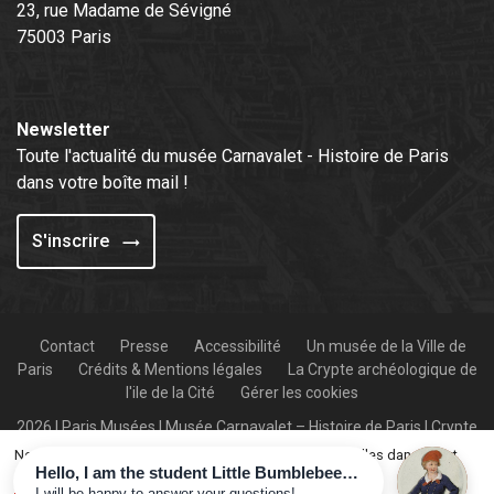
23, rue Madame de Sévigné
75003 Paris
Newsletter
Toute l'actualité du musée Carnavalet - Histoire de Paris
dans votre boîte mail !
S'inscrire
Contact
Presse
Accessibilité
Un musée de la Ville de
Paris
Crédits & Mentions légales
La Crypte archéologique de
l'ile de la Cité
Gérer les cookies
2026 | Paris Musées | Musée Carnavalet – Histoire de Paris | Crypte
archéologique de l’île de la Cité
Nous collectons et traitons vos informations personnelles dans le but
suivant :
system, tracking
.