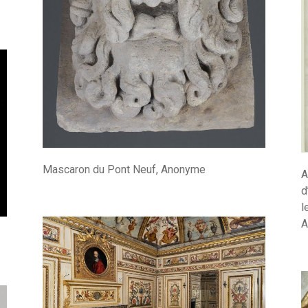
Mascaron du Pont Neuf, Anonyme
A
d
l
A