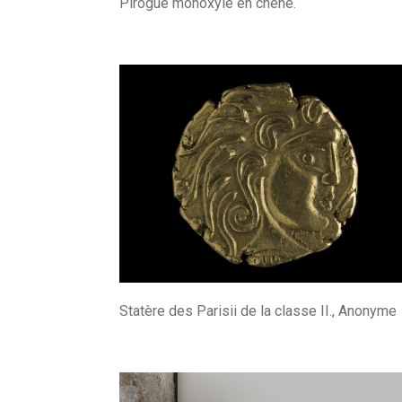
Pirogue monoxyle en chêne.
Statère des Parisii de la classe II., Anonyme